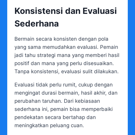
Konsistensi dan Evaluasi
Sederhana
Bermain secara konsisten dengan pola
yang sama memudahkan evaluasi. Pemain
jadi tahu strategi mana yang memberi hasil
positif dan mana yang perlu disesuaikan.
Tanpa konsistensi, evaluasi sulit dilakukan.
Evaluasi tidak perlu rumit, cukup dengan
mengingat durasi bermain, hasil akhir, dan
perubahan taruhan. Dari kebiasaan
sederhana ini, pemain bisa memperbaiki
pendekatan secara bertahap dan
meningkatkan peluang cuan.