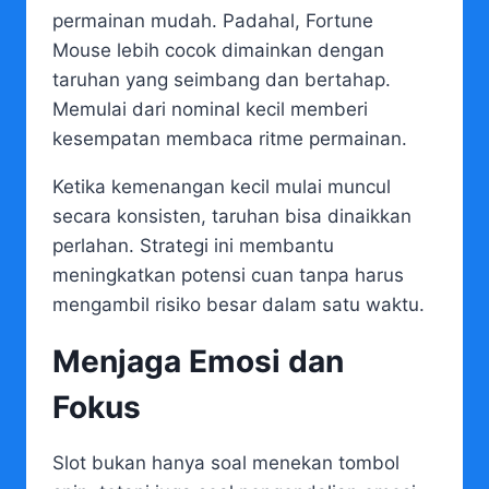
permainan mudah. Padahal, Fortune
Mouse lebih cocok dimainkan dengan
taruhan yang seimbang dan bertahap.
Memulai dari nominal kecil memberi
kesempatan membaca ritme permainan.
Ketika kemenangan kecil mulai muncul
secara konsisten, taruhan bisa dinaikkan
perlahan. Strategi ini membantu
meningkatkan potensi cuan tanpa harus
mengambil risiko besar dalam satu waktu.
Menjaga Emosi dan
Fokus
Slot bukan hanya soal menekan tombol