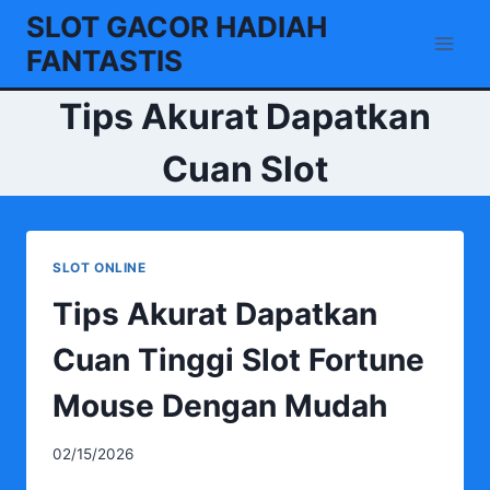
Skip
SLOT GACOR HADIAH
to
FANTASTIS
content
Tips Akurat Dapatkan
Cuan Slot
SLOT ONLINE
Tips Akurat Dapatkan
Cuan Tinggi Slot Fortune
Mouse Dengan Mudah
02/15/2026