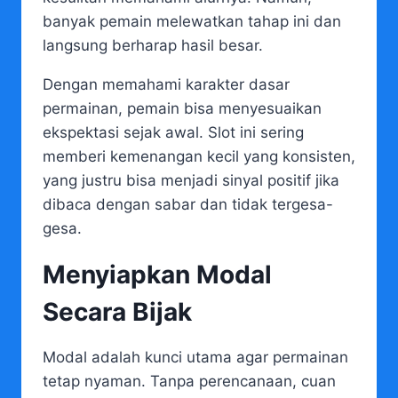
banyak pemain melewatkan tahap ini dan
langsung berharap hasil besar.
Dengan memahami karakter dasar
permainan, pemain bisa menyesuaikan
ekspektasi sejak awal. Slot ini sering
memberi kemenangan kecil yang konsisten,
yang justru bisa menjadi sinyal positif jika
dibaca dengan sabar dan tidak tergesa-
gesa.
Menyiapkan Modal
Secara Bijak
Modal adalah kunci utama agar permainan
tetap nyaman. Tanpa perencanaan, cuan