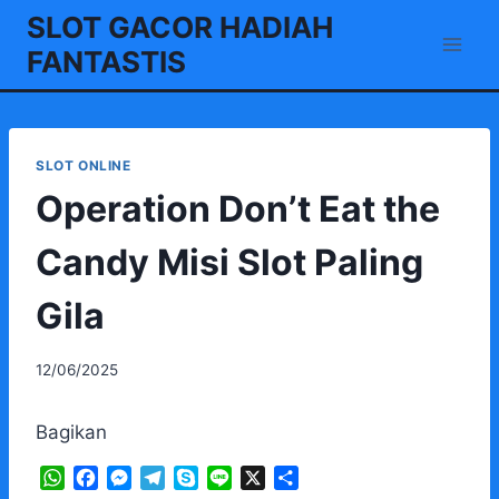
Skip
SLOT GACOR HADIAH
to
FANTASTIS
content
SLOT ONLINE
Operation Don’t Eat the
Candy Misi Slot Paling
Gila
12/06/2025
Bagikan
W
F
M
T
S
L
X
S