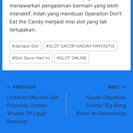
menawarkan pengalaman bermain yang lebih
interaktif. Inilah yang membuat Operation Don’t
Eat the Candy menjadi misi slot yang tak
terlupakan.
Post
#
Jackpot Slot
#
SLOT GACOR HADIAH FANTASTIS
Tags:
#
Slot Gacor Hari Ini
#
SLOT ONLINE
Post
PREVIOUS
NEXT
Ledakan Maxwin Dari
Susah Dapatkan
navigation
Piramida Golden
Scatter Big Bang
Wheels Of Egypt
Boom Ini Rahasianya
Berputar