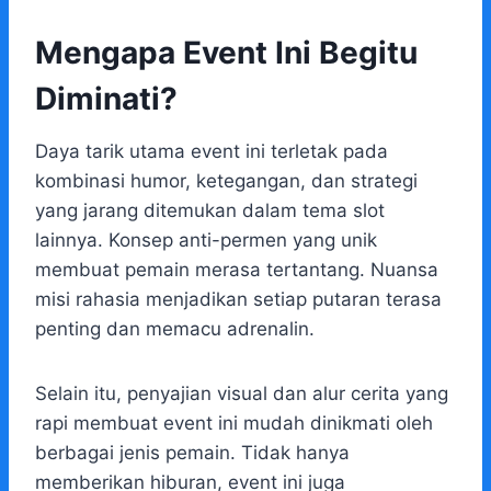
Mengapa Event Ini Begitu
Diminati?
Daya tarik utama event ini terletak pada
kombinasi humor, ketegangan, dan strategi
yang jarang ditemukan dalam tema slot
lainnya. Konsep anti-permen yang unik
membuat pemain merasa tertantang. Nuansa
misi rahasia menjadikan setiap putaran terasa
penting dan memacu adrenalin.
Selain itu, penyajian visual dan alur cerita yang
rapi membuat event ini mudah dinikmati oleh
berbagai jenis pemain. Tidak hanya
memberikan hiburan, event ini juga