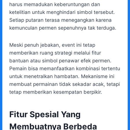
harus memadukan keberuntungan dan
ketelitian untuk menghindari simbol tersebut.
Setiap putaran terasa menegangkan karena
kemunculan permen sepenuhnya tak terduga.
Meski penuh jebakan, event ini tetap
memberikan ruang strategi melalui fitur
bantuan atau simbol penawar efek permen.
Pemain bisa memanfaatkan kombinasi tertentu
untuk menetralkan hambatan. Mekanisme ini
membuat permainan tidak sekadar acak, tetapi
tetap memberikan kesempatan berpikir.
Fitur Spesial Yang
Membuatnya Berbeda