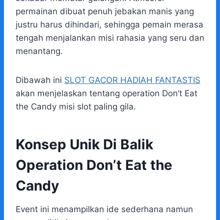
permainan dibuat penuh jebakan manis yang
justru harus dihindari, sehingga pemain merasa
tengah menjalankan misi rahasia yang seru dan
menantang.
Dibawah ini
SLOT GACOR HADIAH FANTASTIS
akan menjelaskan tentang operation Don’t Eat
the Candy misi slot paling gila.
Konsep Unik Di Balik
Operation Don’t Eat the
Candy
Event ini menampilkan ide sederhana namun