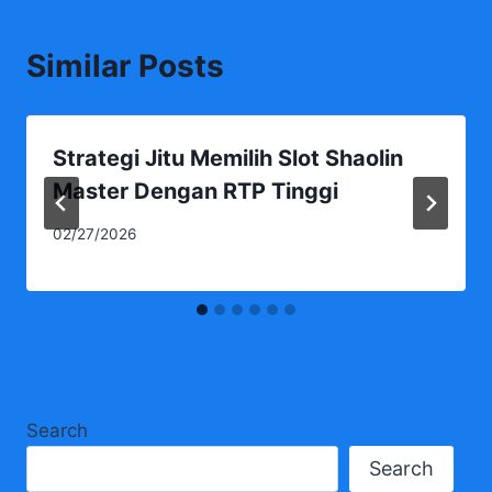
Similar Posts
Strategi Jitu Memilih Slot Shaolin
Master Dengan RTP Tinggi
02/27/2026
Search
Search