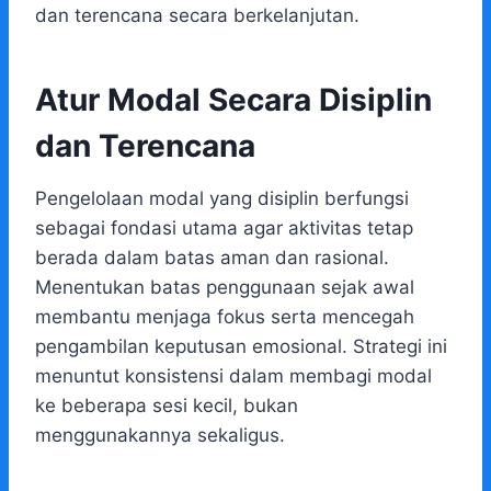
dan terencana secara berkelanjutan.
Atur Modal Secara Disiplin
dan Terencana
Pengelolaan modal yang disiplin berfungsi
sebagai fondasi utama agar aktivitas tetap
berada dalam batas aman dan rasional.
Menentukan batas penggunaan sejak awal
membantu menjaga fokus serta mencegah
pengambilan keputusan emosional. Strategi ini
menuntut konsistensi dalam membagi modal
ke beberapa sesi kecil, bukan
menggunakannya sekaligus.