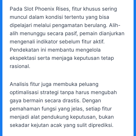
Pada Slot Phoenix Rises, fitur khusus sering
muncul dalam kondisi tertentu yang bisa
dipelajari melalui pengamatan berulang. Alih-
alih menunggu secara pasif, pemain dianjurkan
mengenali indikator sebelum fitur aktif.
Pendekatan ini membantu mengelola
ekspektasi serta menjaga keputusan tetap
rasional.
Analisis fitur juga membuka peluang
optimalisasi strategi tanpa harus mengubah
gaya bermain secara drastis. Dengan
pemahaman fungsi yang jelas, setiap fitur
menjadi alat pendukung keputusan, bukan
sekadar kejutan acak yang sulit diprediksi.