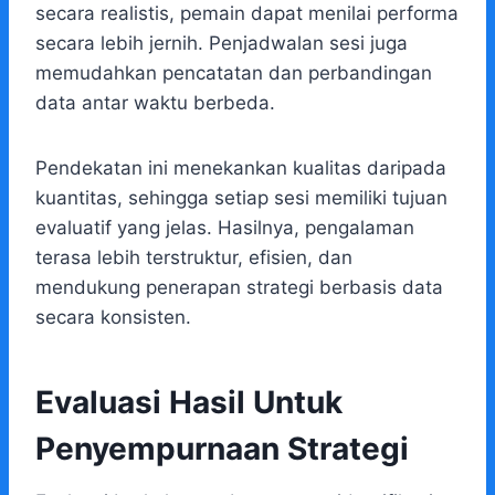
secara realistis, pemain dapat menilai performa
secara lebih jernih. Penjadwalan sesi juga
memudahkan pencatatan dan perbandingan
data antar waktu berbeda.
Pendekatan ini menekankan kualitas daripada
kuantitas, sehingga setiap sesi memiliki tujuan
evaluatif yang jelas. Hasilnya, pengalaman
terasa lebih terstruktur, efisien, dan
mendukung penerapan strategi berbasis data
secara konsisten.
Evaluasi Hasil Untuk
Penyempurnaan Strategi