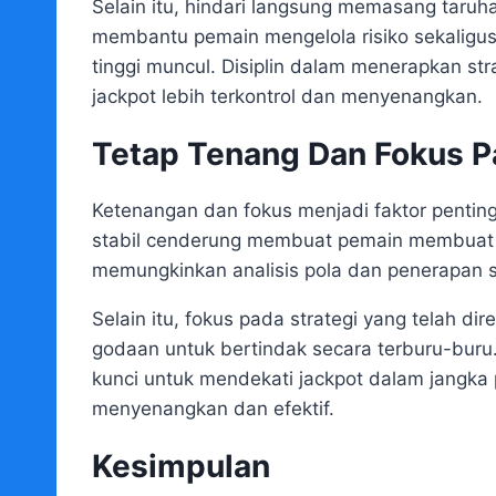
Selain itu, hindari langsung memasang taru
membantu pemain mengelola risiko sekaligus
tinggi muncul. Disiplin dalam menerapkan s
jackpot lebih terkontrol dan menyenangkan.
Tetap Tenang Dan Fokus P
Ketenangan dan fokus menjadi faktor penting
stabil cenderung membuat pemain membuat k
memungkinkan analisis pola dan penerapan st
Selain itu, fokus pada strategi yang telah 
godaan untuk bertindak secara terburu-buru.
kunci untuk mendekati jackpot dalam jangka
menyenangkan dan efektif.
Kesimpulan