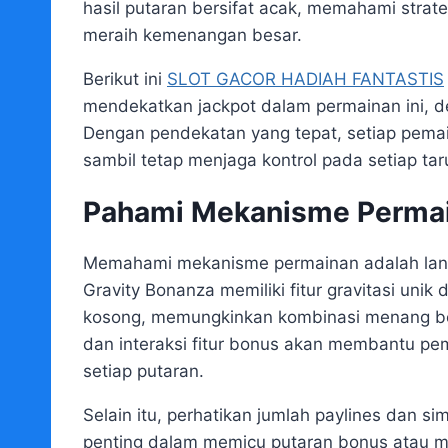
hasil putaran bersifat acak, memahami strat
meraih kemenangan besar.
Berikut ini
SLOT GACOR HADIAH FANTASTIS
mendekatkan jackpot dalam permainan ini, d
Dengan pendekatan yang tepat, setiap pema
sambil tetap menjaga kontrol pada setiap ta
Pahami Mekanisme Permai
Memahami mekanisme permainan adalah langk
Gravity Bonanza memiliki fitur gravitasi unik
kosong, memungkinkan kombinasi menang b
dan interaksi fitur bonus akan membantu p
setiap putaran.
Selain itu, perhatikan jumlah paylines dan si
penting dalam memicu putaran bonus atau mu