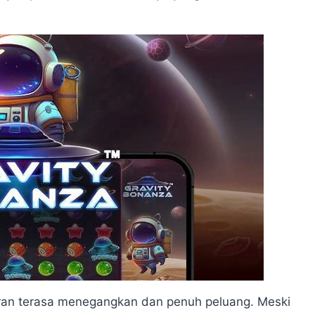
taran terasa menegangkan dan penuh peluang. Meski