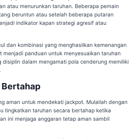
kan atau menurunkan taruhan. Beberapa pemain
ng beruntun atau setelah beberapa putaran
enjadi indikator kapan strategi agresif atau
muncul dan kombinasi yang menghasilkan kemenangan
pat menjadi panduan untuk menyesuaikan taruhan
ng disiplin dalam mengamati pola cenderung memiliki
.
 Bertahap
ng aman untuk mendekati jackpot. Mulailah dengan
lu tingkatkan taruhan secara bertahap ketika
tan ini menjaga anggaran tetap aman sambil