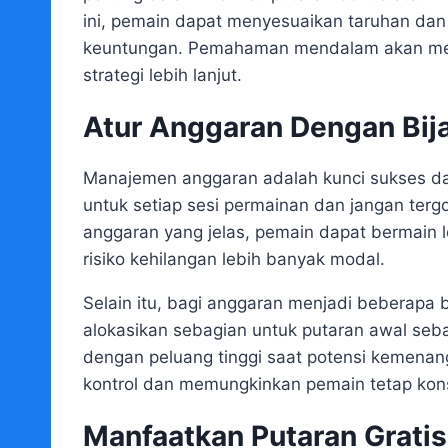
ini, pemain dapat menyesuaikan taruhan dan
keuntungan. Pemahaman mendalam akan mek
strategi lebih lanjut.
Atur Anggaran Dengan Bij
Manajemen anggaran adalah kunci sukses d
untuk setiap sesi permainan dan jangan terg
anggaran yang jelas, pemain dapat bermain l
risiko kehilangan lebih banyak modal.
Selain itu, bagi anggaran menjadi beberapa 
alokasikan sebagian untuk putaran awal seb
dengan peluang tinggi saat potensi kemenan
kontrol dan memungkinkan pemain tetap kons
Manfaatkan Putaran Grati