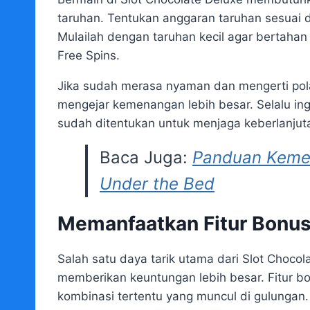
taruhan. Tentukan anggaran taruhan sesuai
Mulailah dengan taruhan kecil agar bertahan
Free Spins.
Jika sudah merasa nyaman dan mengerti pol
mengejar kemenangan lebih besar. Selalu in
sudah ditentukan untuk menjaga keberlanjut
Baca Juga:
Panduan Kemen
Under the Bed
Memanfaatkan Fitur Bonu
Salah satu daya tarik utama dari Slot Chocol
memberikan keuntungan lebih besar. Fitur bon
kombinasi tertentu yang muncul di gulungan.