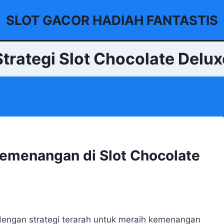
SLOT GACOR HADIAH FANTASTIS
Strategi Slot Chocolate Delux
emenangan di Slot Chocolate
 dengan strategi terarah untuk meraih kemenangan