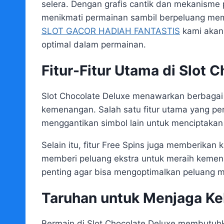
selera. Dengan grafis cantik dan mekanism
menikmati permainan sambil berpeluang meme
SLOT GACOR HADIAH FANTASTIS
kami akan 
optimal dalam permainan.
Fitur-Fitur Utama di Slot 
Slot Chocolate Deluxe menawarkan berbagai 
kemenangan. Salah satu fitur utama yang per
menggantikan simbol lain untuk menciptaka
Selain itu, fitur Free Spins juga memberika
memberi peluang ekstra untuk meraih kemenan
penting agar bisa mengoptimalkan peluang 
Taruhan untuk Menjaga Ke
Bermain di Slot Chocolate Deluxe membutuh