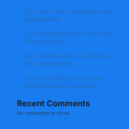
Trik Mudah Meraih Jackpot Besar Slot
Japanese Mask
Tips Cerdas Raih Maxwin Slot Fortune
Snake Setiap Hari
Taktik Ampuh Hasilkan Cuan Besar Di
Slot 3 Buzzing Wilds
Trik Ampuh Sekali Spin Slot Great
Rhino Megaways Jackpot Besar
Recent Comments
No comments to show.