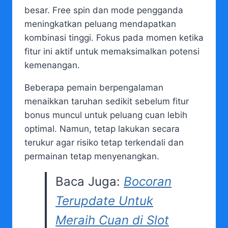
besar. Free spin dan mode pengganda
meningkatkan peluang mendapatkan
kombinasi tinggi. Fokus pada momen ketika
fitur ini aktif untuk memaksimalkan potensi
kemenangan.
Beberapa pemain berpengalaman
menaikkan taruhan sedikit sebelum fitur
bonus muncul untuk peluang cuan lebih
optimal. Namun, tetap lakukan secara
terukur agar risiko tetap terkendali dan
permainan tetap menyenangkan.
Baca Juga:
Bocoran
Terupdate Untuk
Meraih Cuan di Slot