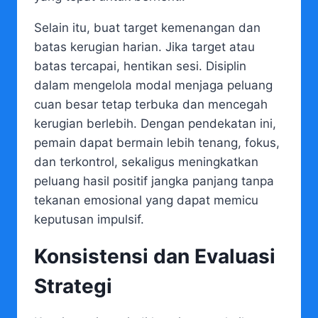
Selain itu, buat target kemenangan dan
batas kerugian harian. Jika target atau
batas tercapai, hentikan sesi. Disiplin
dalam mengelola modal menjaga peluang
cuan besar tetap terbuka dan mencegah
kerugian berlebih. Dengan pendekatan ini,
pemain dapat bermain lebih tenang, fokus,
dan terkontrol, sekaligus meningkatkan
peluang hasil positif jangka panjang tanpa
tekanan emosional yang dapat memicu
keputusan impulsif.
Konsistensi dan Evaluasi
Strategi