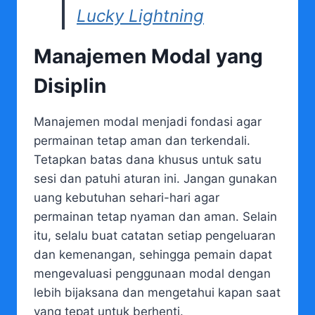
Lucky Lightning
Manajemen Modal yang
Disiplin
Manajemen modal menjadi fondasi agar
permainan tetap aman dan terkendali.
Tetapkan batas dana khusus untuk satu
sesi dan patuhi aturan ini. Jangan gunakan
uang kebutuhan sehari-hari agar
permainan tetap nyaman dan aman. Selain
itu, selalu buat catatan setiap pengeluaran
dan kemenangan, sehingga pemain dapat
mengevaluasi penggunaan modal dengan
lebih bijaksana dan mengetahui kapan saat
yang tepat untuk berhenti.