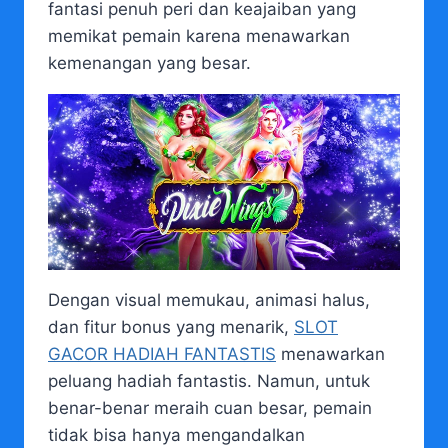
fantasi penuh peri dan keajaiban yang
memikat pemain karena menawarkan
kemenangan yang besar.
Dengan visual memukau, animasi halus,
dan fitur bonus yang menarik,
SLOT
GACOR HADIAH FANTASTIS
menawarkan
peluang hadiah fantastis. Namun, untuk
benar-benar meraih cuan besar, pemain
tidak bisa hanya mengandalkan