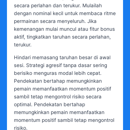
secara perlahan dan terukur. Mulailah
dengan nominal kecil untuk membaca ritme
permainan secara menyeluruh. Jika
kemenangan mulai muncul atau fitur bonus
aktif, tingkatkan taruhan secara perlahan,
terukur.
Hindari memasang taruhan besar di awal
sesi. Strategi agresif tanpa dasar sering
berisiko menguras modal lebih cepat.
Pendekatan bertahap memungkinkan
pemain memanfaatkan momentum positif
sambil tetap mengontrol risiko secara
optimal. Pendekatan bertahap
memungkinkan pemain memanfaatkan
momentum positif sambil tetap mengontrol
risiko.