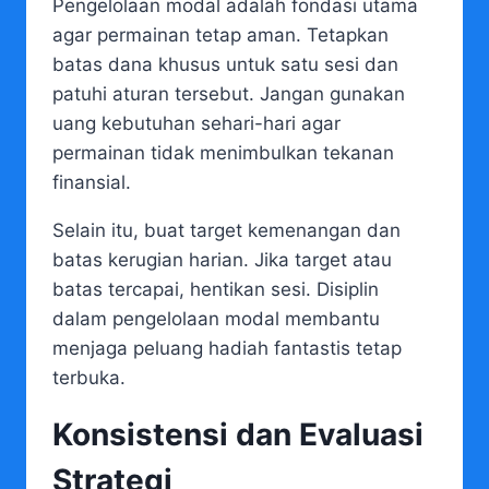
Pengelolaan modal adalah fondasi utama
agar permainan tetap aman. Tetapkan
batas dana khusus untuk satu sesi dan
patuhi aturan tersebut. Jangan gunakan
uang kebutuhan sehari-hari agar
permainan tidak menimbulkan tekanan
finansial.
Selain itu, buat target kemenangan dan
batas kerugian harian. Jika target atau
batas tercapai, hentikan sesi. Disiplin
dalam pengelolaan modal membantu
menjaga peluang hadiah fantastis tetap
terbuka.
Konsistensi dan Evaluasi
Strategi