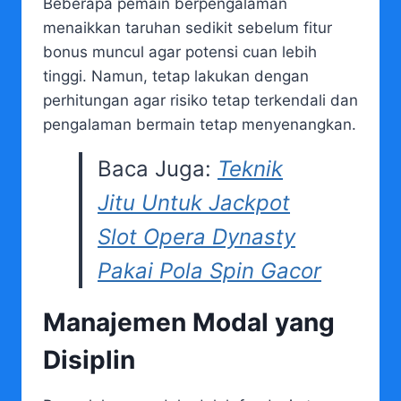
Beberapa pemain berpengalaman
menaikkan taruhan sedikit sebelum fitur
bonus muncul agar potensi cuan lebih
tinggi. Namun, tetap lakukan dengan
perhitungan agar risiko tetap terkendali dan
pengalaman bermain tetap menyenangkan.
Baca Juga:
Teknik
Jitu Untuk Jackpot
Slot Opera Dynasty
Pakai Pola Spin Gacor
Manajemen Modal yang
Disiplin