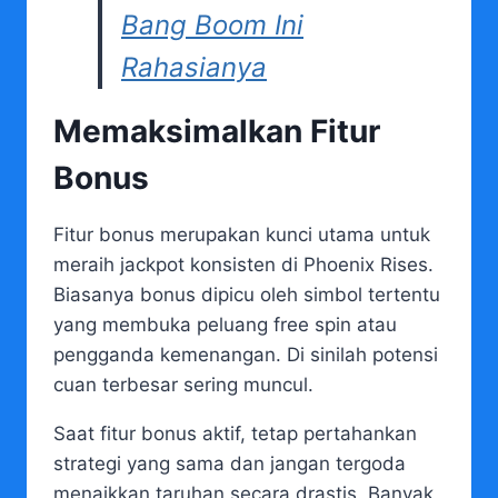
Bang Boom Ini
Rahasianya
Memaksimalkan Fitur
Bonus
Fitur bonus merupakan kunci utama untuk
meraih jackpot konsisten di Phoenix Rises.
Biasanya bonus dipicu oleh simbol tertentu
yang membuka peluang free spin atau
pengganda kemenangan. Di sinilah potensi
cuan terbesar sering muncul.
Saat fitur bonus aktif, tetap pertahankan
strategi yang sama dan jangan tergoda
menaikkan taruhan secara drastis. Banyak