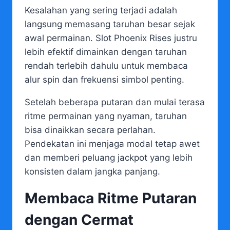
Kesalahan yang sering terjadi adalah
langsung memasang taruhan besar sejak
awal permainan. Slot Phoenix Rises justru
lebih efektif dimainkan dengan taruhan
rendah terlebih dahulu untuk membaca
alur spin dan frekuensi simbol penting.
Setelah beberapa putaran dan mulai terasa
ritme permainan yang nyaman, taruhan
bisa dinaikkan secara perlahan.
Pendekatan ini menjaga modal tetap awet
dan memberi peluang jackpot yang lebih
konsisten dalam jangka panjang.
Membaca Ritme Putaran
dengan Cermat