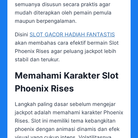
semuanya disusun secara praktis agar
mudah diterapkan oleh pemain pemula
maupun berpengalaman.
Disini
SLOT GACOR HADIAH FANTASTIS
akan membahas cara efektif bermain Slot
Phoenix Rises agar peluang jackpot lebih
stabil dan terukur.
Memahami Karakter Slot
Phoenix Rises
Langkah paling dasar sebelum mengejar
jackpot adalah memahami karakter Phoenix
Rises. Slot ini memiliki tema kebangkitan
phoenix dengan animasi dinamis dan efek
visual yang cukup intens. Volatilitasnya