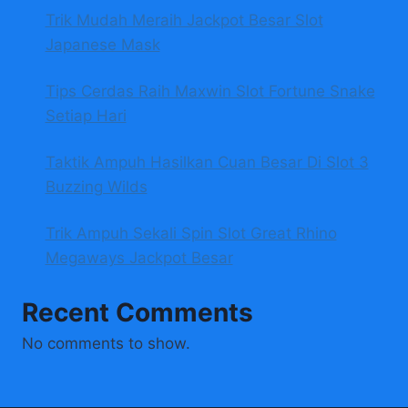
Trik Mudah Meraih Jackpot Besar Slot
Japanese Mask
Tips Cerdas Raih Maxwin Slot Fortune Snake
Setiap Hari
Taktik Ampuh Hasilkan Cuan Besar Di Slot 3
Buzzing Wilds
Trik Ampuh Sekali Spin Slot Great Rhino
Megaways Jackpot Besar
Recent Comments
No comments to show.