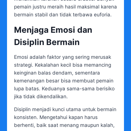
pemain justru meraih hasil maksimal karena
bermain stabil dan tidak terbawa euforia.
Menjaga Emosi dan
Disiplin Bermain
Emosi adalah faktor yang sering merusak
strategi. Kekalahan kecil bisa memancing
keinginan balas dendam, sementara
kemenangan besar bisa membuat pemain
lupa batas. Keduanya sama-sama berisiko
jika tidak dikendalikan.
Disiplin menjadi kunci utama untuk bermain
konsisten. Mengetahui kapan harus
berhenti, baik saat menang maupun kalah,