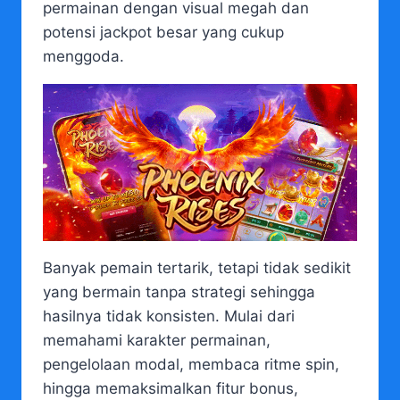
permainan dengan visual megah dan
potensi jackpot besar yang cukup
menggoda.
Banyak pemain tertarik, tetapi tidak sedikit
yang bermain tanpa strategi sehingga
hasilnya tidak konsisten. Mulai dari
memahami karakter permainan,
pengelolaan modal, membaca ritme spin,
hingga memaksimalkan fitur bonus,