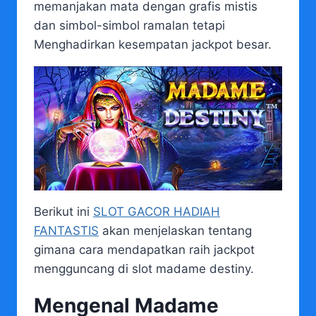
memanjakan mata dengan grafis mistis
dan simbol-simbol ramalan tetapi
Menghadirkan kesempatan jackpot besar.
Berikut ini
SLOT GACOR HADIAH
FANTASTIS
akan menjelaskan tentang
gimana cara mendapatkan raih jackpot
mengguncang di slot madame destiny.
Mengenal Madame