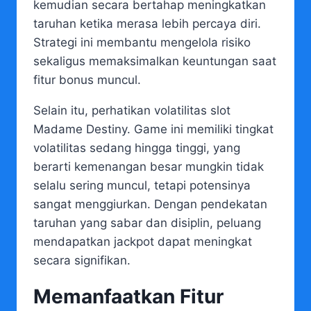
kemudian secara bertahap meningkatkan
taruhan ketika merasa lebih percaya diri.
Strategi ini membantu mengelola risiko
sekaligus memaksimalkan keuntungan saat
fitur bonus muncul.
Selain itu, perhatikan volatilitas slot
Madame Destiny. Game ini memiliki tingkat
volatilitas sedang hingga tinggi, yang
berarti kemenangan besar mungkin tidak
selalu sering muncul, tetapi potensinya
sangat menggiurkan. Dengan pendekatan
taruhan yang sabar dan disiplin, peluang
mendapatkan jackpot dapat meningkat
secara signifikan.
Memanfaatkan Fitur