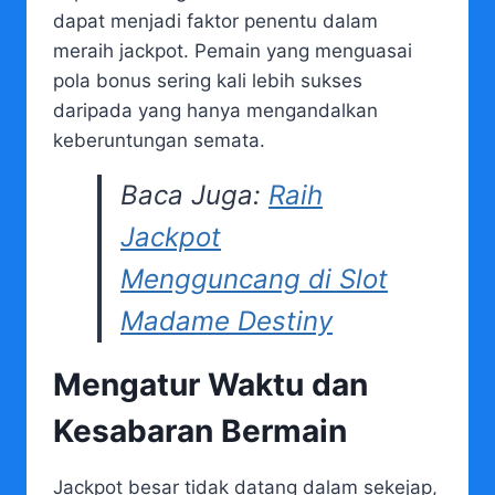
dapat menjadi faktor penentu dalam
meraih jackpot. Pemain yang menguasai
pola bonus sering kali lebih sukses
daripada yang hanya mengandalkan
keberuntungan semata.
Baca Juga:
Raih
Jackpot
Mengguncang di Slot
Madame Destiny
Mengatur Waktu dan
Kesabaran Bermain
Jackpot besar tidak datang dalam sekejap,