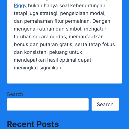
Piggy
bukan hanya soal keberuntungan,
tetapi juga strategi, pengelolaan modal,
dan pemahaman fitur permainan. Dengan
mengenali aturan dan simbol, mengatur
taruhan secara cerdas, memanfaatkan
bonus dan putaran gratis, serta tetap fokus
dan konsisten, peluang untuk
mendapatkan hasil optimal dapat
meningkat signifikan.
Search
Search
Recent Posts