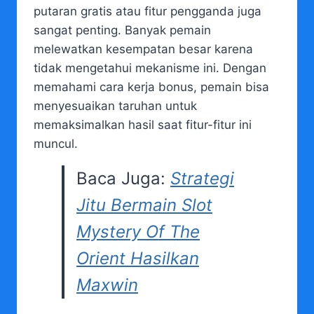
putaran gratis atau fitur pengganda juga
sangat penting. Banyak pemain
melewatkan kesempatan besar karena
tidak mengetahui mekanisme ini. Dengan
memahami cara kerja bonus, pemain bisa
menyesuaikan taruhan untuk
memaksimalkan hasil saat fitur-fitur ini
muncul.
Baca Juga:
Strategi
Jitu Bermain Slot
Mystery Of The
Orient Hasilkan
Maxwin