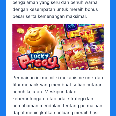
pengalaman yang seru dan penuh warna
dengan kesempatan untuk meraih bonus
besar serta kemenangan maksimal.
Permainan ini memiliki mekanisme unik dan
fitur menarik yang membuat setiap putaran
penuh kejutan. Meskipun faktor
keberuntungan tetap ada, strategi dan
pemahaman mendalam tentang permainan
dapat meningkatkan peluang meraih hasil