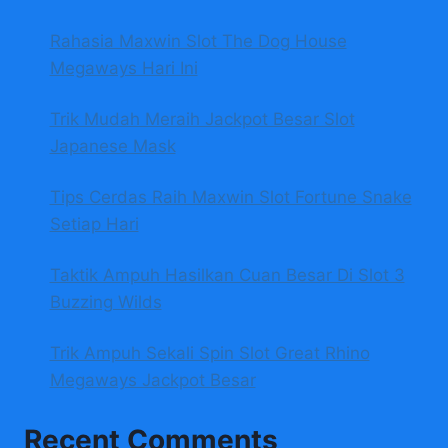
Rahasia Maxwin Slot The Dog House
Megaways Hari Ini
Trik Mudah Meraih Jackpot Besar Slot
Japanese Mask
Tips Cerdas Raih Maxwin Slot Fortune Snake
Setiap Hari
Taktik Ampuh Hasilkan Cuan Besar Di Slot 3
Buzzing Wilds
Trik Ampuh Sekali Spin Slot Great Rhino
Megaways Jackpot Besar
Recent Comments