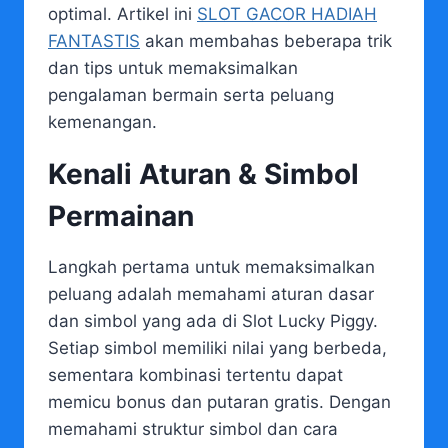
optimal. Artikel ini
SLOT GACOR HADIAH
FANTASTIS
akan membahas beberapa trik
dan tips untuk memaksimalkan
pengalaman bermain serta peluang
kemenangan.
Kenali Aturan & Simbol
Permainan
Langkah pertama untuk memaksimalkan
peluang adalah memahami aturan dasar
dan simbol yang ada di Slot Lucky Piggy.
Setiap simbol memiliki nilai yang berbeda,
sementara kombinasi tertentu dapat
memicu bonus dan putaran gratis. Dengan
memahami struktur simbol dan cara