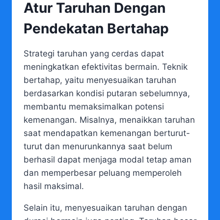
Atur Taruhan Dengan
Pendekatan Bertahap
Strategi taruhan yang cerdas dapat
meningkatkan efektivitas bermain. Teknik
bertahap, yaitu menyesuaikan taruhan
berdasarkan kondisi putaran sebelumnya,
membantu memaksimalkan potensi
kemenangan. Misalnya, menaikkan taruhan
saat mendapatkan kemenangan berturut-
turut dan menurunkannya saat belum
berhasil dapat menjaga modal tetap aman
dan memperbesar peluang memperoleh
hasil maksimal.
Selain itu, menyesuaikan taruhan dengan