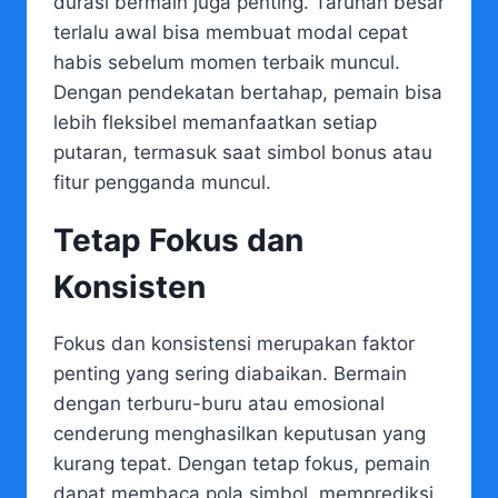
durasi bermain juga penting. Taruhan besar
terlalu awal bisa membuat modal cepat
habis sebelum momen terbaik muncul.
Dengan pendekatan bertahap, pemain bisa
lebih fleksibel memanfaatkan setiap
putaran, termasuk saat simbol bonus atau
fitur pengganda muncul.
Tetap Fokus dan
Konsisten
Fokus dan konsistensi merupakan faktor
penting yang sering diabaikan. Bermain
dengan terburu-buru atau emosional
cenderung menghasilkan keputusan yang
kurang tepat. Dengan tetap fokus, pemain
dapat membaca pola simbol, memprediksi