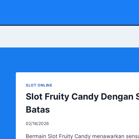
Skip
to
content
SLOT ONLINE
Slot Fruity Candy Dengan
Batas
02/16/2026
Bermain Slot Fruity Candy menawarkan sen