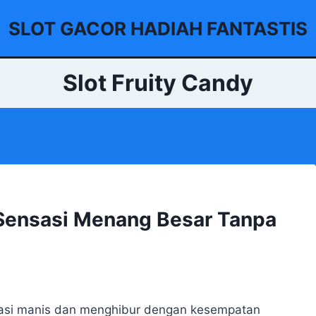
SLOT GACOR HADIAH FANTASTIS
Slot Fruity Candy
 Sensasi Menang Besar Tanpa
sasi manis dan menghibur dengan kesempatan