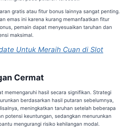
an gratis atau fitur bonus lainnya sangat penting.
n emas ini karena kurang memanfaatkan fitur
bonus, pemain dapat menyesuaikan taruhan dan
tensi maksimal.
date Untuk Meraih Cuan di Slot
ngan Cermat
 memengaruhi hasil secara signifikan. Strategi
turunkan berdasarkan hasil putaran sebelumnya,
salnya, meningkatkan taruhan setelah beberapa
an potensi keuntungan, sedangkan menurunkan
antu mengurangi risiko kehilangan modal.