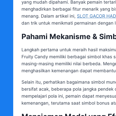
yang mudah dipahami. Banyak pemain tertarik
menghadirkan berbagai fitur menarik yang b
menang. Dalam artikel ini,
SLOT GACOR HAD
dan trik untuk menikmati permainan dengan l
Pahami Mekanisme & Simb
Langkah pertama untuk meraih hasil maksi
Fruity Candy memiliki berbagai simbol khas
masing-masing memiliki nilai berbeda. Menge
menghasilkan kemenangan dapat membantu p
Selain itu, perhatikan bagaimana simbol mun
bersifat acak, beberapa pola jangka pendek
mempelajari pola ini, pemain dapat menyesu
kemenangan, terutama saat simbol bonus a