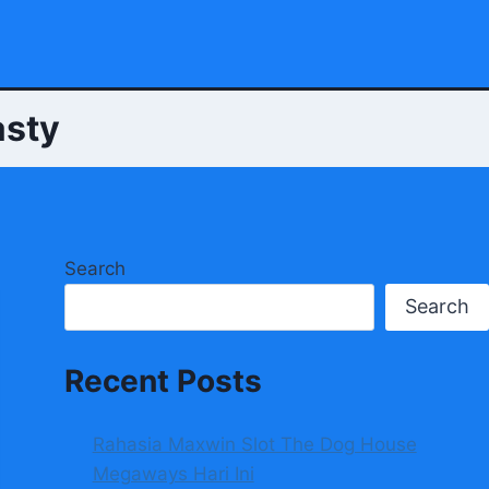
asty
Search
Search
Recent Posts
Rahasia Maxwin Slot The Dog House
Megaways Hari Ini