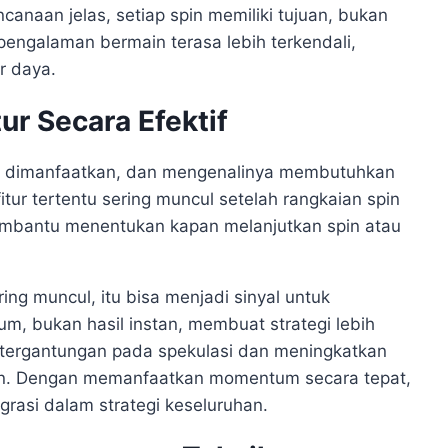
anaan jelas, setiap spin memiliki tujuan, bukan
engalaman bermain terasa lebih terkendali,
r daya.
r Secara Efektif
tuk dimanfaatkan, dan mengenalinya membutuhkan
itur tertentu sering muncul setelah rangkaian spin
membantu menentukan kapan melanjutkan spin atau
ing muncul, itu bisa menjadi sinyal untuk
, bukan hasil instan, membuat strategi lebih
etergantungan pada spekulasi dan meningkatkan
an. Dengan memanfaatkan momentum secara tepat,
egrasi dalam strategi keseluruhan.