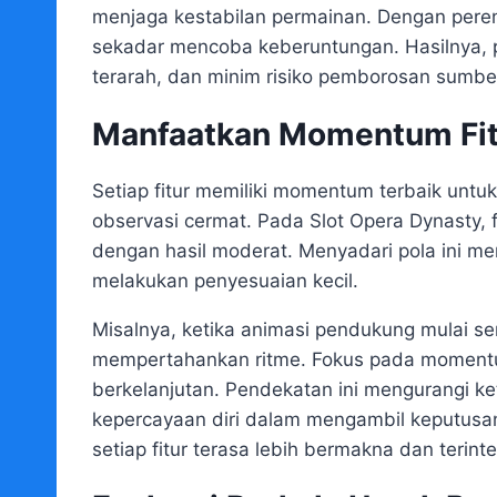
menjaga kestabilan permainan. Dengan perenc
sekadar mencoba keberuntungan. Hasilnya, p
terarah, dan minim risiko pemborosan sumbe
Manfaatkan Momentum Fitu
Setiap fitur memiliki momentum terbaik un
observasi cermat. Pada Slot Opera Dynasty, f
dengan hasil moderat. Menyadari pola ini 
melakukan penyesuaian kecil.
Misalnya, ketika animasi pendukung mulai ser
mempertahankan ritme. Fokus pada momentum
berkelanjutan. Pendekatan ini mengurangi k
kepercayaan diri dalam mengambil keputus
setiap fitur terasa lebih bermakna dan terint