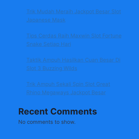
Trik Mudah Meraih Jackpot Besar Slot
Japanese Mask
Tips Cerdas Raih Maxwin Slot Fortune
Snake Setiap Hari
Taktik Ampuh Hasilkan Cuan Besar Di
Slot 3 Buzzing Wilds
Trik Ampuh Sekali Spin Slot Great
Rhino Megaways Jackpot Besar
Recent Comments
No comments to show.