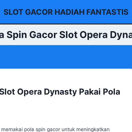
SLOT GACOR HADIAH FANTASTIS
a Spin Gacor Slot Opera Dyn
 Slot Opera Dynasty Pakai Pola
sty memakai pola spin gacor untuk meningkatkan