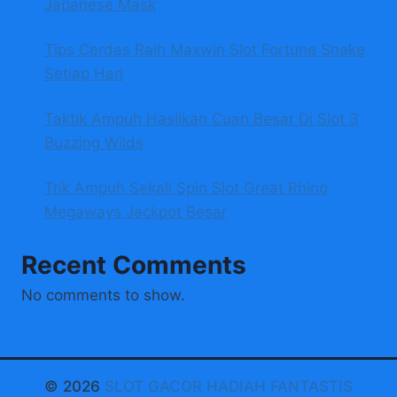
Japanese Mask
Tips Cerdas Raih Maxwin Slot Fortune Snake
Setiap Hari
Taktik Ampuh Hasilkan Cuan Besar Di Slot 3
Buzzing Wilds
Trik Ampuh Sekali Spin Slot Great Rhino
Megaways Jackpot Besar
Recent Comments
No comments to show.
© 2026
SLOT GACOR HADIAH FANTASTIS