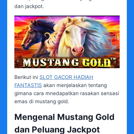
dan jackpot.
Berikut ini
SLOT GACOR HADIAH
FANTASTIS
akan menjelaskan tentang
gimana cara mnedapatkan rasakan sensasi
emas di mustang gold.
Mengenal Mustang Gold
dan Peluang Jackpot