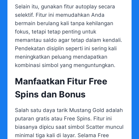
Selain itu, gunakan fitur autoplay secara
selektif. Fitur ini memudahkan Anda
bermain berulang kali tanpa kehilangan
fokus, tetapi tetap penting untuk
memantau saldo agar tetap dalam kendali.
Pendekatan disiplin seperti ini sering kali
meningkatkan peluang mendapatkan
kombinasi simbol yang menguntungkan.
Manfaatkan Fitur Free
Spins dan Bonus
Salah satu daya tarik Mustang Gold adalah
putaran gratis atau Free Spins. Fitur ini
biasanya dipicu saat simbol Scatter muncul
minimal tiga kali di layar. Selama Free