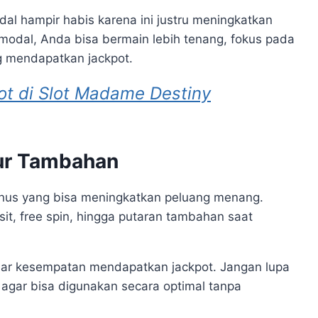
al hampir habis karena ini justru meningkatkan
n modal, Anda bisa bermain lebih tenang, fokus pada
g mendapatkan jackpot.
ot di Slot Madame Destiny
ur Tambahan
nus yang bisa meningkatkan peluang menang.
t, free spin, hingga putaran tambahan saat
sar kesempatan mendapatkan jackpot. Jangan lupa
agar bisa digunakan secara optimal tanpa