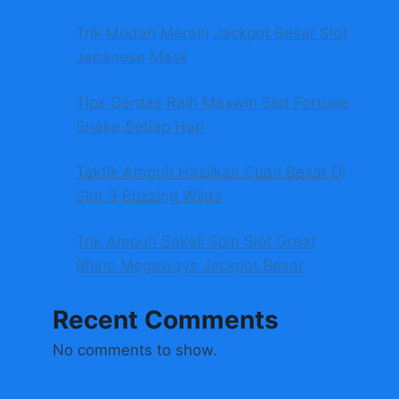
Trik Mudah Meraih Jackpot Besar Slot
Japanese Mask
Tips Cerdas Raih Maxwin Slot Fortune
Snake Setiap Hari
Taktik Ampuh Hasilkan Cuan Besar Di
Slot 3 Buzzing Wilds
Trik Ampuh Sekali Spin Slot Great
Rhino Megaways Jackpot Besar
Recent Comments
No comments to show.