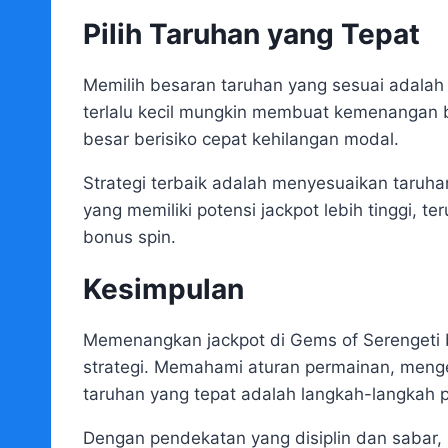
Pilih Taruhan yang Tepat
Memilih besaran taruhan yang sesuai adalah
terlalu kecil mungkin membuat kemenangan be
besar berisiko cepat kehilangan modal.
Strategi terbaik adalah menyesuaikan taruh
yang memiliki potensi jackpot lebih tinggi, 
bonus spin.
Kesimpulan
Memenangkan jackpot di Gems of Serengeti b
strategi. Memahami aturan permainan, meng
taruhan yang tepat adalah langkah-langkah p
Dengan pendekatan yang disiplin dan sabar, 