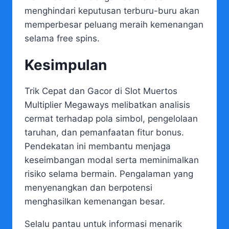
menghindari keputusan terburu-buru akan
memperbesar peluang meraih kemenangan
selama free spins.
Kesimpulan
Trik Cepat dan Gacor di Slot Muertos
Multiplier Megaways melibatkan analisis
cermat terhadap pola simbol, pengelolaan
taruhan, dan pemanfaatan fitur bonus.
Pendekatan ini membantu menjaga
keseimbangan modal serta meminimalkan
risiko selama bermain. Pengalaman yang
menyenangkan dan berpotensi
menghasilkan kemenangan besar.
Selalu pantau untuk informasi menarik