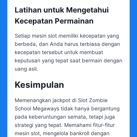
Latihan untuk Mengetahui
Kecepatan Permainan
Setiap mesin slot memiliki kecepatan yang
berbeda, dan Anda harus terbiasa dengan
kecepatan tersebut untuk membuat
keputusan yang tepat saat bermain dengan
uang asli.
Kesimpulan
Memenangkan jackpot di Slot Zombie
School Megaways tidak hanya bergantung
pada keberuntungan semata, tetapi juga
strategi yang tepat. Memahami fitur-fitur
mesin slot, mengelola bankroll dengan