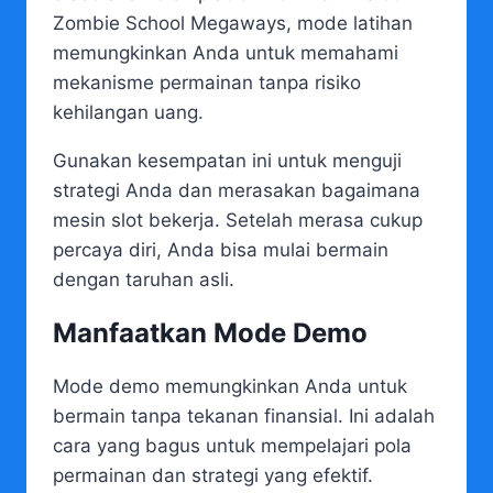
Zombie School Megaways, mode latihan
memungkinkan Anda untuk memahami
mekanisme permainan tanpa risiko
kehilangan uang.
Gunakan kesempatan ini untuk menguji
strategi Anda dan merasakan bagaimana
mesin slot bekerja. Setelah merasa cukup
percaya diri, Anda bisa mulai bermain
dengan taruhan asli.
Manfaatkan Mode Demo
Mode demo memungkinkan Anda untuk
bermain tanpa tekanan finansial. Ini adalah
cara yang bagus untuk mempelajari pola
permainan dan strategi yang efektif.