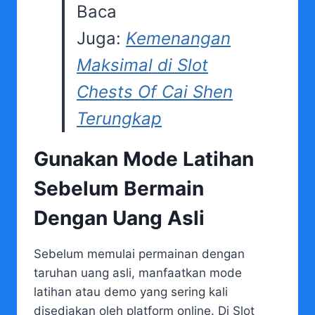
Baca
Juga:
Kemenangan
Maksimal di Slot
Chests Of Cai Shen
Terungkap
Gunakan Mode Latihan
Sebelum Bermain
Dengan Uang Asli
Sebelum memulai permainan dengan
taruhan uang asli, manfaatkan mode
latihan atau demo yang sering kali
disediakan oleh platform online. Di Slot