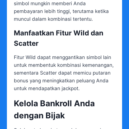
simbol mungkin memberi Anda
pembayaran lebih tinggi, terutama ketika
muncul dalam kombinasi tertentu.
Manfaatkan Fitur Wild dan
Scatter
Fitur Wild dapat menggantikan simbol lain
untuk membentuk kombinasi kemenangan,
sementara Scatter dapat memicu putaran
bonus yang meningkatkan peluang Anda
untuk mendapatkan jackpot.
Kelola Bankroll Anda
dengan Bijak