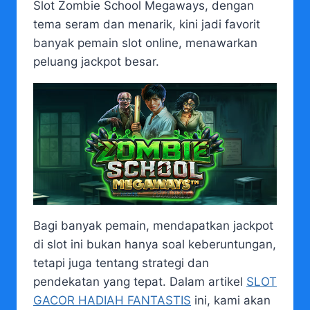
Slot Zombie School Megaways, dengan
tema seram dan menarik, kini jadi favorit
banyak pemain slot online, menawarkan
peluang jackpot besar.
Bagi banyak pemain, mendapatkan jackpot
di slot ini bukan hanya soal keberuntungan,
tetapi juga tentang strategi dan
pendekatan yang tepat. Dalam artikel
SLOT
GACOR HADIAH FANTASTIS
ini, kami akan