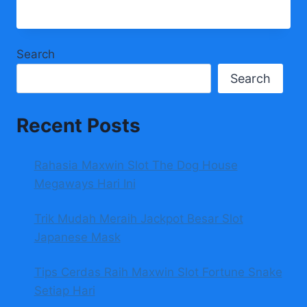
Search
Search
Recent Posts
Rahasia Maxwin Slot The Dog House
Megaways Hari Ini
Trik Mudah Meraih Jackpot Besar Slot
Japanese Mask
Tips Cerdas Raih Maxwin Slot Fortune Snake
Setiap Hari