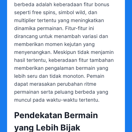
berbeda adalah keberadaan fitur bonus
seperti free spins, simbol wild, dan
multiplier tertentu yang meningkatkan
dinamika permainan. Fitur-fitur ini
dirancang untuk menambah variasi dan
memberikan momen kejutan yang
menyenangkan. Meskipun tidak menjamin
hasil tertentu, keberadaan fitur tambahan
memberikan pengalaman bermain yang
lebih seru dan tidak monoton. Pemain
dapat merasakan perubahan ritme
permainan serta peluang berbeda yang
muncul pada waktu-waktu tertentu.
Pendekatan Bermain
yang Lebih Bijak