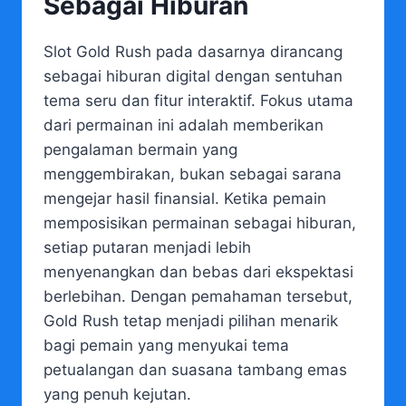
Sebagai Hiburan
Slot Gold Rush pada dasarnya dirancang
sebagai hiburan digital dengan sentuhan
tema seru dan fitur interaktif. Fokus utama
dari permainan ini adalah memberikan
pengalaman bermain yang
menggembirakan, bukan sebagai sarana
mengejar hasil finansial. Ketika pemain
memposisikan permainan sebagai hiburan,
setiap putaran menjadi lebih
menyenangkan dan bebas dari ekspektasi
berlebihan. Dengan pemahaman tersebut,
Gold Rush tetap menjadi pilihan menarik
bagi pemain yang menyukai tema
petualangan dan suasana tambang emas
yang penuh kejutan.