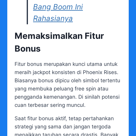
Bang Boom Ini
Rahasianya
Memaksimalkan Fitur
Bonus
Fitur bonus merupakan kunci utama untuk
meraih jackpot konsisten di Phoenix Rises.
Biasanya bonus dipicu oleh simbol tertentu
yang membuka peluang free spin atau
pengganda kemenangan. Di sinilah potensi
cuan terbesar sering muncul.
Saat fitur bonus aktif, tetap pertahankan
strategi yang sama dan jangan tergoda
menaikkan taruhan secara drastis. Banyak