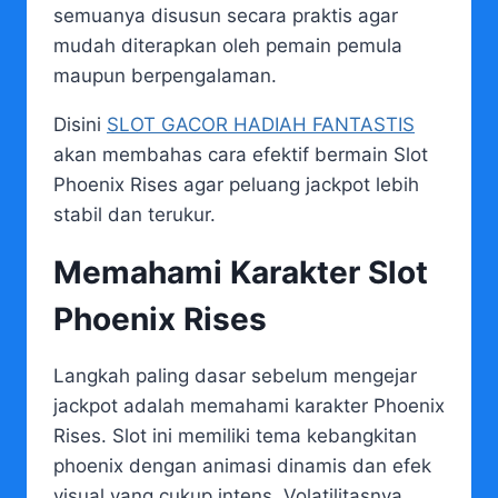
semuanya disusun secara praktis agar
mudah diterapkan oleh pemain pemula
maupun berpengalaman.
Disini
SLOT GACOR HADIAH FANTASTIS
akan membahas cara efektif bermain Slot
Phoenix Rises agar peluang jackpot lebih
stabil dan terukur.
Memahami Karakter Slot
Phoenix Rises
Langkah paling dasar sebelum mengejar
jackpot adalah memahami karakter Phoenix
Rises. Slot ini memiliki tema kebangkitan
phoenix dengan animasi dinamis dan efek
visual yang cukup intens. Volatilitasnya