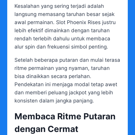
Kesalahan yang sering terjadi adalah
langsung memasang taruhan besar sejak
awal permainan. Slot Phoenix Rises justru
lebih efektif dimainkan dengan taruhan
rendah terlebih dahulu untuk membaca
alur spin dan frekuensi simbol penting.
Setelah beberapa putaran dan mulai terasa
ritme permainan yang nyaman, taruhan
bisa dinaikkan secara perlahan.
Pendekatan ini menjaga modal tetap awet
dan memberi peluang jackpot yang lebih
konsisten dalam jangka panjang.
Membaca Ritme Putaran
dengan Cermat