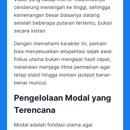
cenderung menengah ke tinggi, sehingga
kemenangan besar biasanya datang
setelah beberapa putaran tertentu, bukan
secara instan.
Dengan memahami karakter ini, pemain
bisa menyesuaikan ekspektasi sejak awal.
Fokus utama bukan mengejar hasil cepat,
melainkan menjaga ritme permainan agar
tetap stabil hingga momen jackpot benar-
benar muncul.
Pengelolaan Modal yang
Terencana
Modal adalah fondasi utama agar