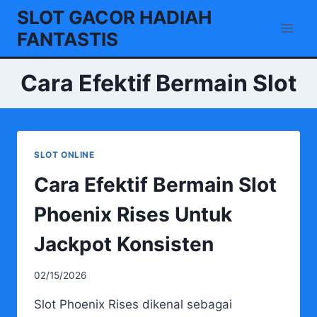
Skip
SLOT GACOR HADIAH
to
FANTASTIS
content
Cara Efektif Bermain Slot
SLOT ONLINE
Cara Efektif Bermain Slot
Phoenix Rises Untuk
Jackpot Konsisten
02/15/2026
Slot Phoenix Rises dikenal sebagai