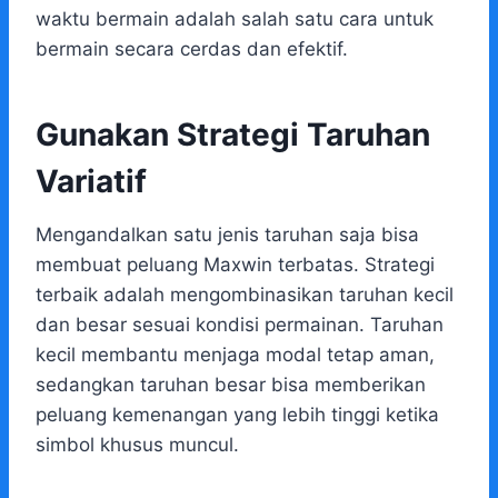
waktu bermain adalah salah satu cara untuk
bermain secara cerdas dan efektif.
Gunakan Strategi Taruhan
Variatif
Mengandalkan satu jenis taruhan saja bisa
membuat peluang Maxwin terbatas. Strategi
terbaik adalah mengombinasikan taruhan kecil
dan besar sesuai kondisi permainan. Taruhan
kecil membantu menjaga modal tetap aman,
sedangkan taruhan besar bisa memberikan
peluang kemenangan yang lebih tinggi ketika
simbol khusus muncul.