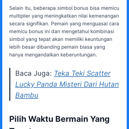
Selain itu, beberapa simbol bonus bisa memicu
multiplier yang meningkatkan nilai kemenangan
secara signifikan. Pemain yang menguasai cara
memicu bonus ini dan mengetahui kombinasi
simbol yang tepat akan memiliki keuntungan
lebih besar dibanding pemain biasa yang
hanya mengandalkan keberuntungan.
Baca Juga:
Teka Teki Scatter
Lucky Panda Misteri Dari Hutan
Bambu
Pilih Waktu Bermain Yang