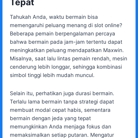
Tepat
Tahukah Anda, waktu bermain bisa
memengaruhi peluang menang di slot online?
Beberapa pemain berpengalaman percaya
bahwa bermain pada jam-jam tertentu dapat
meningkatkan peluang mendapatkan Maxwin.
Misalnya, saat lalu lintas pemain rendah, mesin
cenderung lebih longgar, sehingga kombinasi
simbol tinggi lebih mudah muncul.
Selain itu, perhatikan juga durasi bermain.
Terlalu lama bermain tanpa strategi dapat
membuat modal cepat habis, sementara
bermain dengan jeda yang tepat
memungkinkan Anda menjaga fokus dan
memaksimalkan setiap putaran. Mengatur