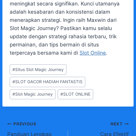
meningkat secara signifikan. Kunci utamanya
adalah kesabaran dan konsistensi dalam
menerapkan strategi. Ingin raih Maxwin dari
Slot Magic Journey? Pastikan kamu selalu
update dengan strategi rahasia terbaru, trik
permainan, dan tips bermain di situs
terpercaya bersama kami di
Slot Online
.
Post
#
Situs Slot Magic Journey
Tags:
#
SLOT GACOR HADIAH FANTASTIS
#
Slot Magic Journey
#
SLOT ONLINE
Post
PREVIOUS
NEXT
Panduan Lengkap
Cara Efektif